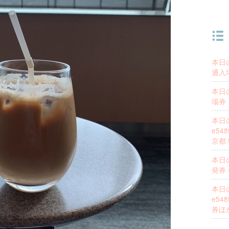
本日
通入
本日
場券
本日
e5
京都
本日
発券
本日
e54
券ほ