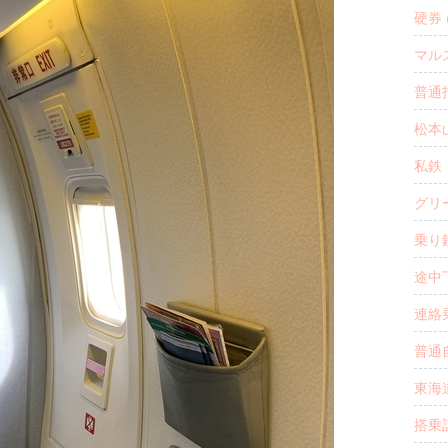
硬券 (
マルス
普通指
松本山
私鉄・
グリー
乗り鉄
途中下
連絡乗
普通自
東海道
搭乗記