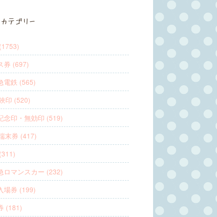
カテゴリー
1753)
券 (697)
電鉄 (565)
鋏印 (520)
念印・無効印 (519)
端末券 (417)
311)
ロマンスカー (232)
場券 (199)
 (181)