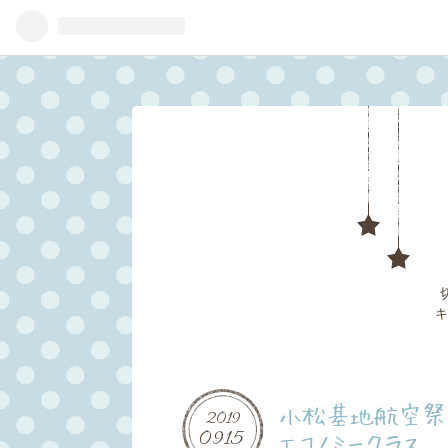
キ
小松基地航空祭 遠
2019
09
15
エコノミークラス