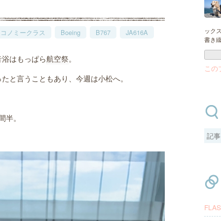
ック
エコノミークラス
Boeing
B767
JA616A
書き
音浴はもっぱら
航空祭
。
この
ったと言うこともあり、今週は小松へ。
間半。
FLA