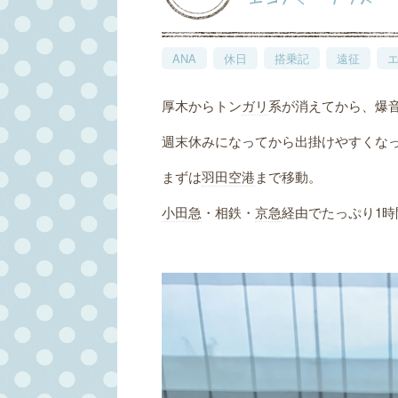
ANA
休日
搭乗記
遠征
厚木からトン
ガリ
系が消えてから、爆
週末休みになってから出掛けやすくな
まずは
羽田空港
まで移動。
小田急
・相鉄・
京急
経由でたっぷり1時