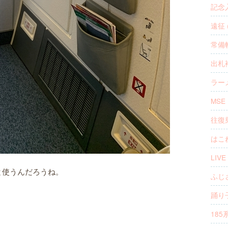
記念入
遠征 (
常備軟
出札補
ラーメ
MSE 
往復乗
はこね
LIVE 
と使うんだろうね。
ふじさ
踊り子
185系