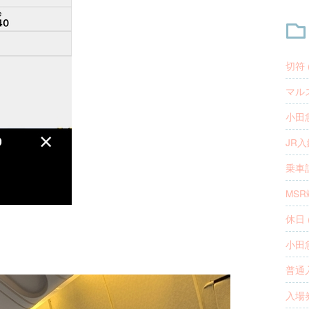
切符 (
マルス
小田急
JR入
乗車記
MSR
休日 (
小田急
普通入
入場券