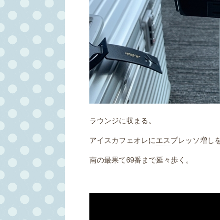
ラウンジに収まる。
アイスカフェオレに
エス
プレッソ増し
南の最果て69番まで延々歩く。