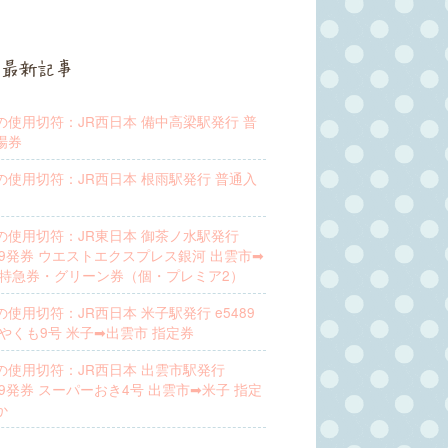
最新記事
の使用切符：JR西日本 備中高梁駅発行 普
場券
の使用切符：JR西日本 根雨駅発行 普通入
の使用切符：JR東日本 御茶ノ水駅発行
489発券 ウエストエクスプレス銀河 出雲市➡︎
 特急券・グリーン券（個・プレミア2）
の使用切符：JR西日本 米子駅発行 e5489
 やくも9号 米子➡︎出雲市 指定券
の使用切符：JR西日本 出雲市駅発行
89発券 スーパーおき4号 出雲市➡︎米子 指定
か