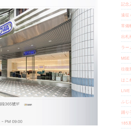
記念入
遠征 (
常備軟
出札補
ラーメ
MSE 
往復乗
はこね
LIVE 
ふじさ
踊り子
185系