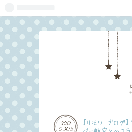
キ
【リモワ ブログ】
2019
03
05
バー航空とのコラ