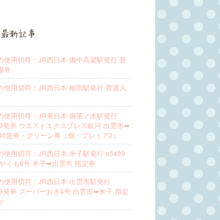
最新記事
の使用切符：JR西日本 備中高梁駅発行 普
場券
の使用切符：JR西日本 根雨駅発行 普通入
の使用切符：JR東日本 御茶ノ水駅発行
489発券 ウエストエクスプレス銀河 出雲市➡︎
 特急券・グリーン券（個・プレミア2）
の使用切符：JR西日本 米子駅発行 e5489
 やくも9号 米子➡︎出雲市 指定券
の使用切符：JR西日本 出雲市駅発行
89発券 スーパーおき4号 出雲市➡︎米子 指定
か