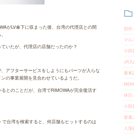
OWA
がLV傘下に収まった後、台湾の代理店との間
切符 (
る。
マルス
っていたが、代理店の店舗だったのか？
小田急
JR入
が、アフターサービスをしようにもパーツが入らな
乗車記
インの事業展開を見合わせているようだ。
MSR
いるとのことだが、台湾で
RIMOWA
が完全復活す
休日 (
小田急
普通入
トで台湾を検索すると、何店舗もヒットするのは
入場券