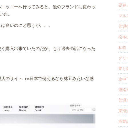
硬券 (
ルニッコーへ行ってみると、他のブランドに変わっ
いた。
マルス
れば良いのにと思うが。。。
普通指
松本山
私鉄・
安く購入出来ていたのだが、もう過去の話になった
グリー
乗り鉄
店のサイト（⭐︎日本で例えるなら林五みたいな感
途中下
連絡乗
普通自
東海道
搭乗記