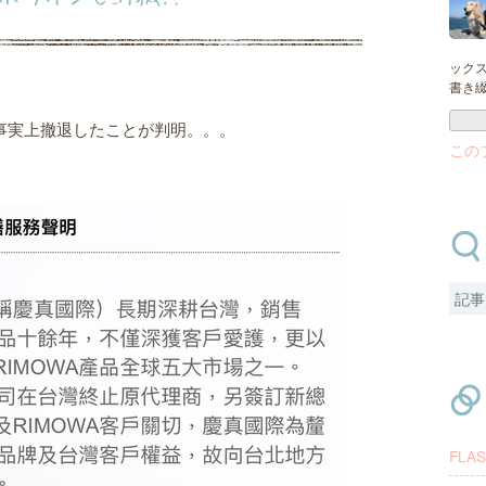
ック
書き
事実上撤退したことが判明。。。
この
FLA