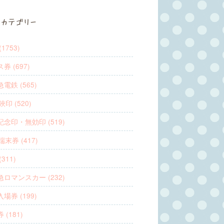
カテゴリー
1753)
券 (697)
電鉄 (565)
鋏印 (520)
念印・無効印 (519)
端末券 (417)
311)
ロマンスカー (232)
場券 (199)
 (181)