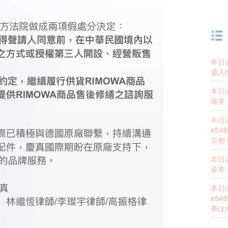
本日
通入
本日
場券
本日
e5
京都
本日
発券
本日
e54
券ほ