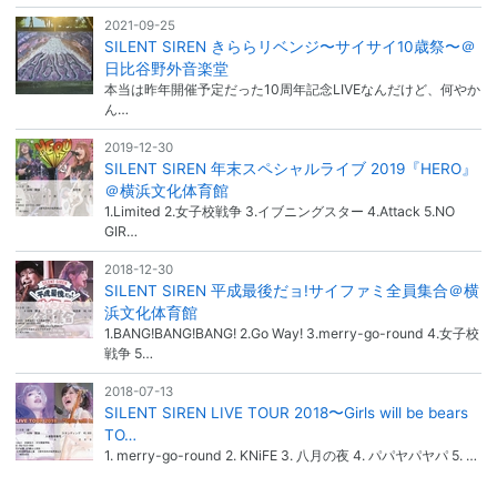
2021-09-25
SILENT SIREN きららリベンジ〜サイサイ10歳祭〜＠
日比谷野外音楽堂
本当は昨年開催予定だった10周年記念LIVEなんだけど、何やか
ん…
2019-12-30
SILENT SIREN 年末スペシャルライブ 2019『HERO』
＠横浜文化体育館
1.Limited 2.女子校戦争 3.イブニングスター 4.Attack 5.NO
GIR…
2018-12-30
SILENT SIREN 平成最後だョ!サイファミ全員集合＠横
浜文化体育館
1.BANG!BANG!BANG! 2.Go Way! 3.merry-go-round 4.女子校
戦争 5…
2018-07-13
SILENT SIREN LIVE TOUR 2018〜Girls will be bears
TO…
1. merry-go-round 2. KNiFE 3. 八月の夜 4. パパヤパヤパ 5. …