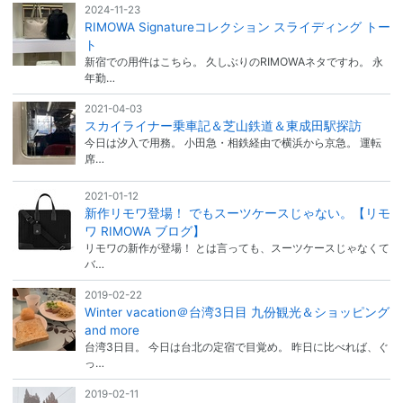
2024-11-23
RIMOWA Signatureコレクション スライディング トー
ト
新宿での用件はこちら。 久しぶりのRIMOWAネタですわ。 永
年勤…
2021-04-03
スカイライナー乗車記＆芝山鉄道＆東成田駅探訪
今日は汐入で用務。 小田急・相鉄経由で横浜から京急。 運転
席…
2021-01-12
新作リモワ登場！ でもスーツケースじゃない。【リモ
ワ RIMOWA ブログ】
リモワの新作が登場！ とは言っても、スーツケースじゃなくて
バ…
2019-02-22
Winter vacation＠台湾3日目 九份観光＆ショッピング
and more
台湾3日目。 今日は台北の定宿で目覚め。 昨日に比べれば、ぐ
っ…
2019-02-11